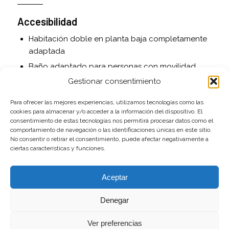
Accesibilidad
Habitación doble en planta baja completamente
adaptada
Baño adaptado para personas con movilidad
reducida
Gestionar consentimiento
Acceso asfaltado hasta la puerta
Para ofrecer las mejores experiencias, utilizamos tecnologías como las
cookies para almacenar y/o acceder a la información del dispositivo. El
Servicios adicionales
consentimiento de estas tecnologías nos permitirá procesar datos como el
comportamiento de navegación o las identificaciones únicas en este sitio.
Cuna de viaje y trona disponibles bajo petición
No consentir o retirar el consentimiento, puede afectar negativamente a
ciertas características y funciones.
Juguetes para niños
Cama supletoria opcional
Aceptar
Se admiten mascotas
Denegar
Exterior
Ver preferencias