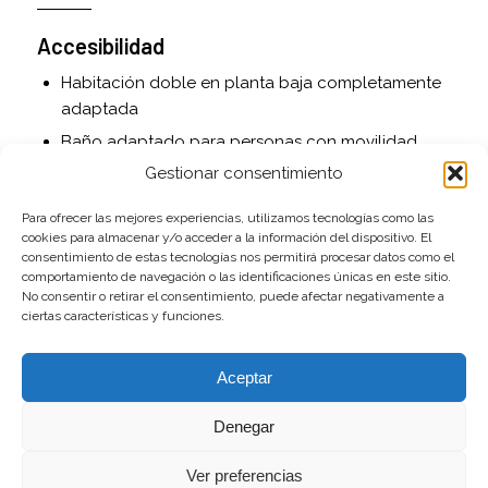
Accesibilidad
Habitación doble en planta baja completamente
adaptada
Baño adaptado para personas con movilidad
reducida
Gestionar consentimiento
Acceso asfaltado hasta la puerta
Para ofrecer las mejores experiencias, utilizamos tecnologías como las
cookies para almacenar y/o acceder a la información del dispositivo. El
Servicios adicionales
consentimiento de estas tecnologías nos permitirá procesar datos como el
comportamiento de navegación o las identificaciones únicas en este sitio.
Cuna de viaje y trona disponibles bajo petición
No consentir o retirar el consentimiento, puede afectar negativamente a
ciertas características y funciones.
Juguetes para niños
Cama supletoria opcional
Aceptar
Se admiten mascotas
Denegar
Exterior
Ver preferencias