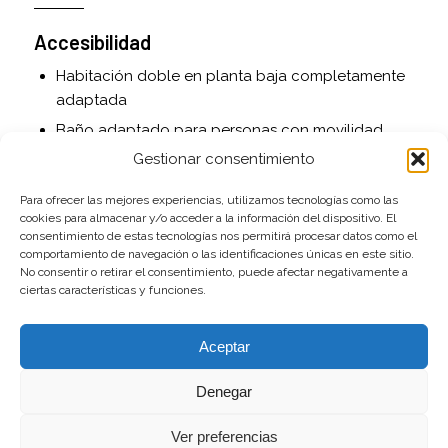
Accesibilidad
Habitación doble en planta baja completamente
adaptada
Baño adaptado para personas con movilidad
reducida
Gestionar consentimiento
Acceso asfaltado hasta la puerta
Para ofrecer las mejores experiencias, utilizamos tecnologías como las
cookies para almacenar y/o acceder a la información del dispositivo. El
Servicios adicionales
consentimiento de estas tecnologías nos permitirá procesar datos como el
comportamiento de navegación o las identificaciones únicas en este sitio.
Cuna de viaje y trona disponibles bajo petición
No consentir o retirar el consentimiento, puede afectar negativamente a
ciertas características y funciones.
Juguetes para niños
Cama supletoria opcional
Aceptar
Se admiten mascotas
Denegar
Exterior
Ver preferencias