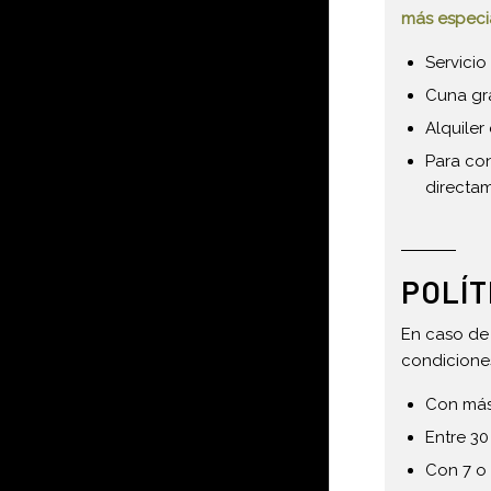
más especia
Servici
Cuna gra
Alquiler 
Para con
directam
POLÍT
En caso de 
condicione
Con más 
Entre 30
Con 7 o 