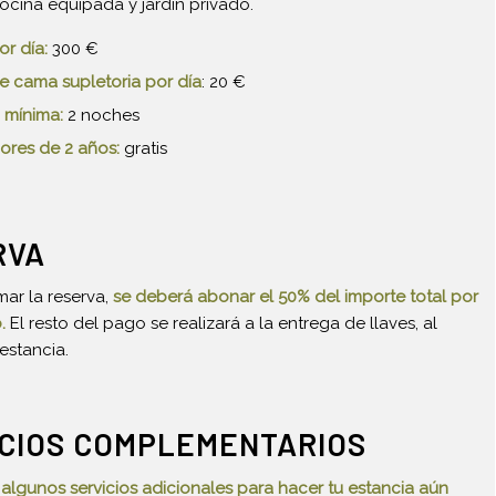
cina equipada y jardín privado.
or día:
300 €
e cama supletoria por día
: 20 €
 mínima:
2 noches
ores de 2 años:
gratis
RVA
mar la reserva,
se deberá abonar el 50% del importe total por
.
El resto del pago se realizará a la entrega de llaves, al
 estancia.
ICIOS COMPLEMENTARIOS
lgunos servicios adicionales para hacer tu estancia aún