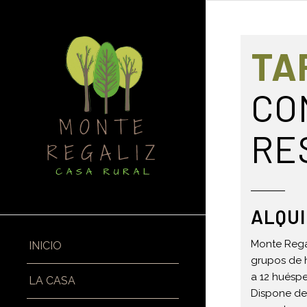
TA
CO
RE
ALQUI
Monte Regal
INICIO
grupos de h
a 12 huésp
LA CASA
Dispone de