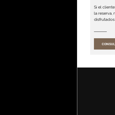
Si el clien
la reserva,
disfrutados
CONSULT