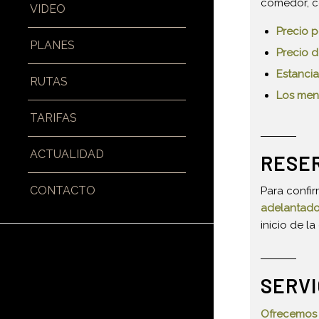
comedor, co
VIDEO
Precio p
PLANES
Precio d
Estancia
RUTAS
Los men
TARIFAS
ACTUALIDAD
RESE
CONTACTO
Para confir
adelantado
inicio de la
SERV
Ofrecemos a