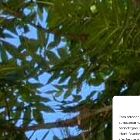
Para ofrecer
almacenar y/
tecnologías 
identificaci
afectar nega