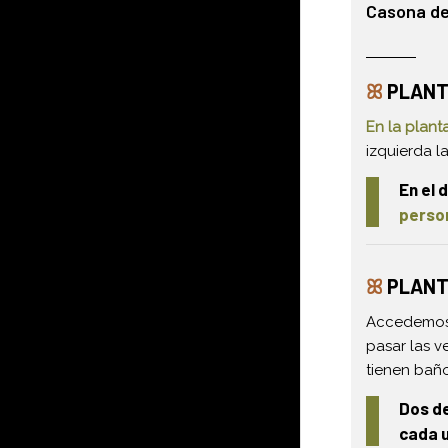
Casona de 
ꕤ
PLANT
En la plant
izquierda l
En el 
person
ꕤ
PLANT
Accedemos a
pasar las v
tienen baño
Dos de
cada u