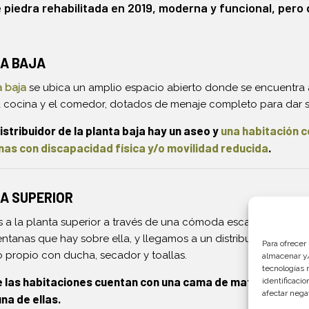
piedra rehabilitada en 2019, moderna y funcional, pero 
A BAJA
a baja
se ubica un amplio espacio abierto donde se encuentra a 
a cocina y el comedor, dotados de menaje completo para dar s
distribuidor de la planta baja hay un aseo y
una habitación 
as con discapacidad física y/o movilidad reducida
.
A SUPERIOR
 la planta superior a través de una cómoda escalera de mader
entanas que hay sobre ella, y llegamos a un distribuidor que d
Para ofrecer
 propio con ducha, secador y toallas.
almacenar y/
tecnologías 
 las habitaciones cuentan con una cama de matrimonio de 
identificaci
afectar nega
na de ellas.