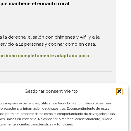
que mantiene el encanto rural
la derecha, el salón con chimenea y wifi, y a la
ervicio a 12 personas y cocinar como en casa.
con baño completamente adaptada para
Gestionar consentimiento
a de Iroko, iluminada por la luz natural que dejan
a acceso a cuatro amplias habitaciones todas ellas
 las mejores experiencias, utilizamos tecnologías como las cookies para
o acceder a la información del dispositivo. El consentimiento de estas
nos permitirá procesar datos como el comportamiento de navegación o las
140 cm. y las otras dos de dos camas de 90 cm.
ones únicas en este sitio. No consentir o retirar el consentimiento, puede
tivamente a ciertas características y funciones.