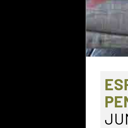
ES
PE
JU