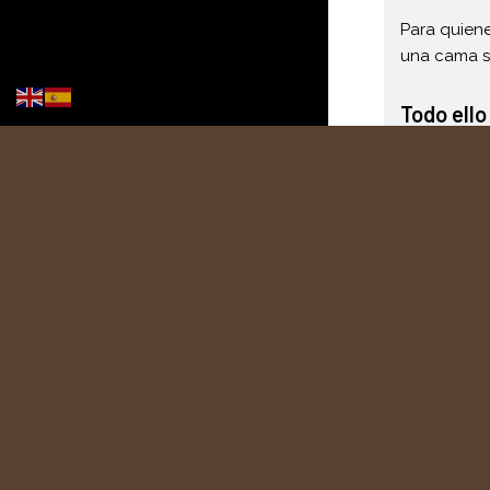
Para quiene
una cama s
Todo ello
VER PLA
CARA
SERV
REGA