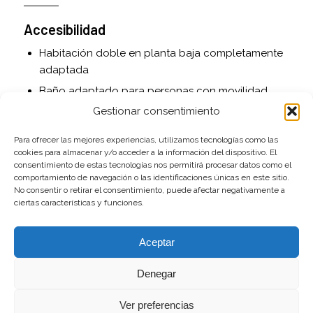
Accesibilidad
Habitación doble en planta baja completamente
adaptada
Baño adaptado para personas con movilidad
reducida
Gestionar consentimiento
Acceso asfaltado hasta la puerta
Para ofrecer las mejores experiencias, utilizamos tecnologías como las
cookies para almacenar y/o acceder a la información del dispositivo. El
Servicios adicionales
consentimiento de estas tecnologías nos permitirá procesar datos como el
comportamiento de navegación o las identificaciones únicas en este sitio.
Cuna de viaje y trona disponibles bajo petición
No consentir o retirar el consentimiento, puede afectar negativamente a
ciertas características y funciones.
Juguetes para niños
Cama supletoria opcional
Aceptar
Se admiten mascotas
Denegar
Exterior
Ver preferencias