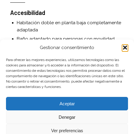
Accesibilidad
Habitación doble en planta baja completamente
adaptada
Baño adaptado para personas con movilidad
reducida
Gestionar consentimiento
Acceso asfaltado hasta la puerta
Para ofrecer las mejores experiencias, utilizamos tecnologías como las
cookies para almacenar y/o acceder a la información del dispositivo. El
Servicios adicionales
consentimiento de estas tecnologías nos permitirá procesar datos como el
comportamiento de navegación o las identificaciones únicas en este sitio.
Cuna de viaje y trona disponibles bajo petición
No consentir o retirar el consentimiento, puede afectar negativamente a
ciertas características y funciones.
Juguetes para niños
Cama supletoria opcional
Aceptar
Se admiten mascotas
Denegar
Exterior
Ver preferencias