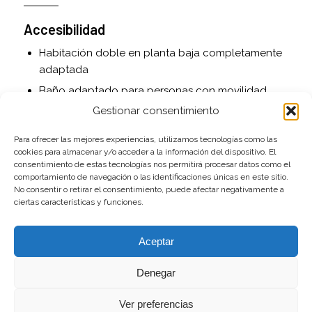
Accesibilidad
Habitación doble en planta baja completamente
adaptada
Baño adaptado para personas con movilidad
reducida
Gestionar consentimiento
Acceso asfaltado hasta la puerta
Para ofrecer las mejores experiencias, utilizamos tecnologías como las
cookies para almacenar y/o acceder a la información del dispositivo. El
Servicios adicionales
consentimiento de estas tecnologías nos permitirá procesar datos como el
comportamiento de navegación o las identificaciones únicas en este sitio.
Cuna de viaje y trona disponibles bajo petición
No consentir o retirar el consentimiento, puede afectar negativamente a
ciertas características y funciones.
Juguetes para niños
Cama supletoria opcional
Aceptar
Se admiten mascotas
Denegar
Exterior
Ver preferencias