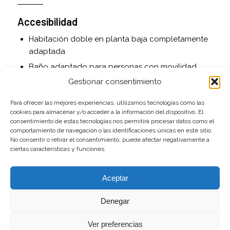
Accesibilidad
Habitación doble en planta baja completamente
adaptada
Baño adaptado para personas con movilidad
reducida
Gestionar consentimiento
Acceso asfaltado hasta la puerta
Para ofrecer las mejores experiencias, utilizamos tecnologías como las
cookies para almacenar y/o acceder a la información del dispositivo. El
Servicios adicionales
consentimiento de estas tecnologías nos permitirá procesar datos como el
comportamiento de navegación o las identificaciones únicas en este sitio.
Cuna de viaje y trona disponibles bajo petición
No consentir o retirar el consentimiento, puede afectar negativamente a
ciertas características y funciones.
Juguetes para niños
Cama supletoria opcional
Aceptar
Se admiten mascotas
Denegar
Exterior
Ver preferencias