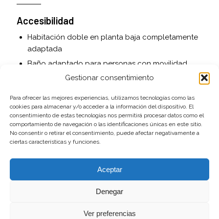
Accesibilidad
Habitación doble en planta baja completamente
adaptada
Baño adaptado para personas con movilidad
reducida
Gestionar consentimiento
Acceso asfaltado hasta la puerta
Para ofrecer las mejores experiencias, utilizamos tecnologías como las
cookies para almacenar y/o acceder a la información del dispositivo. El
Servicios adicionales
consentimiento de estas tecnologías nos permitirá procesar datos como el
comportamiento de navegación o las identificaciones únicas en este sitio.
Cuna de viaje y trona disponibles bajo petición
No consentir o retirar el consentimiento, puede afectar negativamente a
ciertas características y funciones.
Juguetes para niños
Cama supletoria opcional
Aceptar
Se admiten mascotas
Denegar
Exterior
Ver preferencias